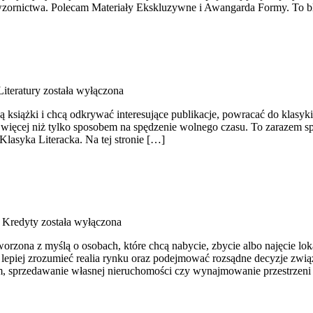
wzornictwa. Polecam Materiały Ekskluzywne i Awangarda Formy. To blo
Literatury
została wyłączona
 książki i chcą odkrywać interesujące publikacje, powracać do klasyk
ymś więcej niż tylko sposobem na spędzenie wolnego czasu. To zarazem
Klasyka Literacka. Na tej stronie […]
i Kredyty
została wyłączona
orzona z myślą o osobach, które chcą nabycie, zbycie albo najęcie lok
ą lepiej zrozumieć realia rynku oraz podejmować rozsądne decyzje zwi
 sprzedawanie własnej nieruchomości czy wynajmowanie przestrzeni d