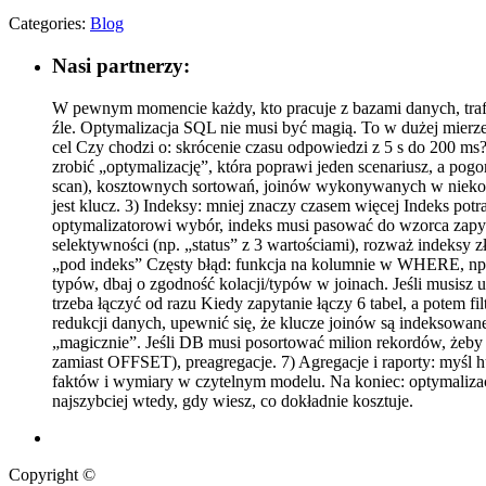
Categories:
Blog
Nasi partnerzy:
W pewnym momencie każdy, kto pracuje z bazami danych, trafia n
źle. Optymalizacja SQL nie musi być magią. To w dużej mierze
cel Czy chodzi o: skrócenie czasu odpowiedzi z 5 s do 200 ms
zrobić „optymalizację”, która poprawi jeden scenariusz, a po
scan), kosztownych sortowań, joinów wykonywanych w niekorzystn
jest klucz. 3) Indeksy: mniej znaczy czasem więcej Indeks p
optymalizatorowi wybór, indeks musi pasować do wzorca zapyt
selektywności (np. „status” z 3 wartościami), rozważ indeksy z
„pod indeks” Częsty błąd: funkcja na kolumnie w WHERE, np. W
typów, dbaj o zgodność kolacji/typów w joinach. Jeśli musisz
trzeba łączyć od razu Kiedy zapytanie łączy 6 tabel, a potem 
redukcji danych, upewnić się, że klucze joinów są indeksowane
„magicznie”. Jeśli DB musi posortować milion rekordów, żeby
zamiast OFFSET), preagregacje. 7) Agregacje i raporty: myśl hur
faktów i wymiary w czytelnym modelu. Na koniec: optymalizacj
najszybciej wtedy, gdy wiesz, co dokładnie kosztuje.
Copyright ©