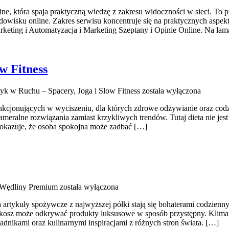
, która spaja praktyczną wiedzę z zakresu widoczności w sieci. To prz
odowisku online. Zakres serwisu koncentruje się na praktycznych asp
keting i Automatyzacja i Marketing Szeptany i Opinie Online. Na łam
w Fitness
tyk w Ruchu – Spacery, Joga i Slow Fitness
została wyłączona
j funkcjonujących w wyciszeniu, dla których zdrowe odżywianie oraz c
eralne rozwiązania zamiast krzykliwych trendów. Tutaj dieta nie jest
l pokazuje, że osoba spokojna może zadbać […]
 Wędliny Premium
została wyłączona
a artykuły spożywcze z najwyższej półki stają się bohaterami codzien
makosz może odkrywać produkty luksusowe w sposób przystępny. Klimat 
dnikami oraz kulinarnymi inspiracjami z różnych stron świata. […]