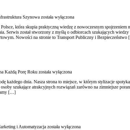
Infrastruktura Szynowa
została wyłączona
 Polsce, która skupia praktyczną wiedzę z nowoczesnym spojrzeniem n
nia. Serwis został stworzony z myślą o odbiorcach szukających wiedzy
rtowym. Nowości na stronie to Transport Publiczny i Bezpieczeństwo 
na Każdą Porę Roku
została wyłączona
ę każdego dnia. Nasza strona to miejsce, w którym stylizacje spotykaj
osoby szukające atrakcyjnych rozwiązań zarówno na zimniejsze poranki,
camy […]
arketing i Automatyzacja
została wyłączona