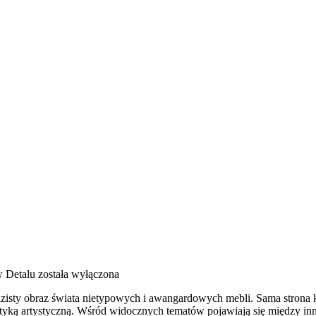
 Detalu
została wyłączona
razisty obraz świata nietypowych i awangardowych mebli. Sama strona 
tetyką artystyczną. Wśród widocznych tematów pojawiają się między in