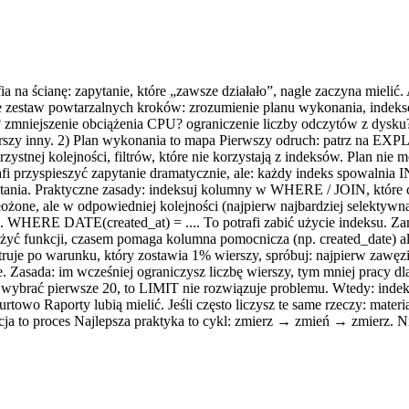
a ścianę: zapytanie, które „zawsze działało”, nagle zaczyna mielić. A
 zestaw powtarzalnych kroków: zrozumienie planu wykonania, indeksów
? zmniejszenie obciążenia CPU? ograniczenie liczby odczytów z dysku
gorszy inny. 2) Plan wykonania to mapa Pierwszy odruch: patrz na EXP
ej kolejności, filtrów, które nie korzystają z indeksów. Plan nie mówi 
otrafi przyspieszyć zapytanie dramatycznie, ale: każdy indeks spow
ania. Praktyczne zasady: indeksuj kolumny w WHERE / JOIN, które czę
łożone, ale w odpowiedniej kolejności (najpierw najbardziej selektywna 
HERE DATE(created_at) = .... To potrafi zabić użycie indeksu. Zamia
 użyć funkcji, czasem pomaga kolumna pomocnicza (np. created_date) al
filtruje po warunku, który zostawia 1% wierszy, spróbuj: najpierw zaw
. Zasada: im wcześniej ograniczysz liczbę wierszy, tym mniej pracy dl
 wybrać pierwsze 20, to LIMIT nie rozwiązuje problemu. Wtedy: indek
towo Raporty lubią mielić. Jeśli często liczysz te same rzeczy: material
a to proces Najlepsza praktyka to cykl: zmierz → zmień → zmierz. Ni