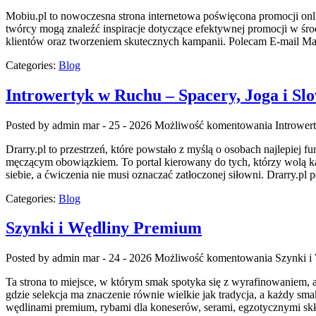
Mobiu.pl to nowoczesna strona internetowa poświęcona promocji online
twórcy mogą znaleźć inspiracje dotyczące efektywnej promocji w śr
klientów oraz tworzeniem skutecznych kampanii. Polecam E-mail Mar
Categories:
Blog
Introwertyk w Ruchu – Spacery, Joga i Slo
Posted by admin
mar - 25 - 2026
Możliwość komentowania
Intrower
Drarry.pl to przestrzeń, które powstało z myślą o osobach najlepie
męczącym obowiązkiem. To portal kierowany do tych, którzy wolą kam
siebie, a ćwiczenia nie musi oznaczać zatłoczonej siłowni. Drarry.p
Categories:
Blog
Szynki i Wędliny Premium
Posted by admin
mar - 24 - 2026
Możliwość komentowania
Szynki i
Ta strona to miejsce, w którym smak spotyka się z wyrafinowaniem, 
gdzie selekcja ma znaczenie równie wielkie jak tradycja, a każdy s
wędlinami premium, rybami dla koneserów, serami, egzotycznymi skła