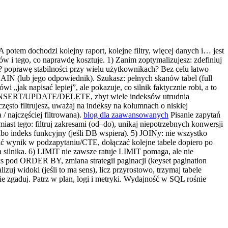
 potem dochodzi kolejny raport, kolejne filtry, więcej danych i… jest
 i tego, co naprawdę kosztuje. 1) Zanim zoptymalizujesz: zdefiniuj
? poprawę stabilności przy wielu użytkownikach? Bez celu łatwo
LAIN (lub jego odpowiednik). Szukasz: pełnych skanów tabel (full
„jak napisać lepiej”, ale pokazuje, co silnik faktycznie robi, a to
alnia INSERT/UPDATE/DELETE, zbyt wiele indeksów utrudnia
sto filtrujesz, uważaj na indeksy na kolumnach o niskiej
/ najczęściej filtrowana).
blog dla zaawansowanych
Pisanie zapytań
st tego: filtruj zakresami (od–do), unikaj niepotrzebnych konwersji
bo indeks funkcyjny (jeśli DB wspiera). 5) JOINy: nie wszystko
ęzić wynik w podzapytaniu/CTE, dołączać kolejne tabele dopiero po
a silnika. 6) LIMIT nie zawsze ratuje LIMIT pomaga, ale nie
s pod ORDER BY, zmiana strategii paginacji (keyset pagination
izuj widoki (jeśli to ma sens), licz przyrostowo, trzymaj tabele
e zgaduj. Patrz w plan, logi i metryki. Wydajność w SQL rośnie